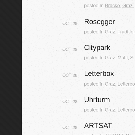
posted in
Brücke
,
Graz
,
Rosegger
OCT
29
posted in
Graz
,
Traditio
Citypark
OCT
29
posted in
Graz
,
Multi
,
S
Letterbox
OCT
28
posted in
Graz
,
Letterb
Uhrturm
OCT
28
posted in
Graz
,
Letterb
ARTSAT
OCT
28