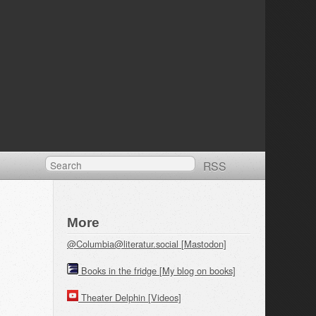
RSS
More
@Columbia@literatur.social [Mastodon]
Books in the fridge [My blog on books]
Theater Delphin [Videos]