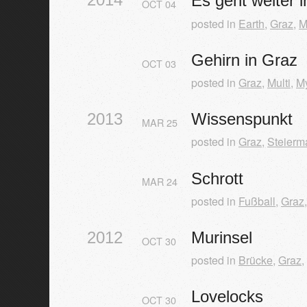
Es geht weiter 
OCT
04
posted in
Earth
,
Graz
,
M
Gehirn in Graz
OCT
03
posted in
Graz
,
Multi
,
My
Wissenspunkt
2013
MAR
25
posted in
Graz
,
Steierm
Schrott
MAR
24
posted in
Fußball
,
Graz
Murinsel
2012
OCT
30
posted in
Brücke
,
Graz
,
Lovelocks
OCT
30