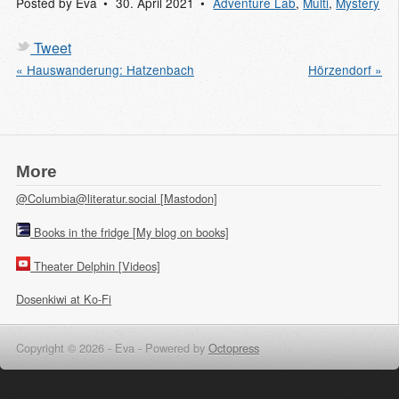
Posted by
Eva
30. April 2021
Adventure Lab
,
Multi
,
Mystery
Tweet
« Hauswanderung: Hatzenbach
Hörzendorf »
More
@Columbia@literatur.social [Mastodon]
Books in the fridge [My blog on books]
Theater Delphin [Videos]
Dosenkiwi at Ko-Fi
Copyright © 2026 - Eva -
Powered by
Octopress