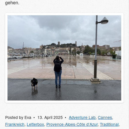
gehen.
Posted by
Eva
13. April 2025
Adventure Lab
,
Cannes
,
Frankreich
,
Letterbox
,
Provence-Alpes-Côte d'Azur
,
Traditional
,