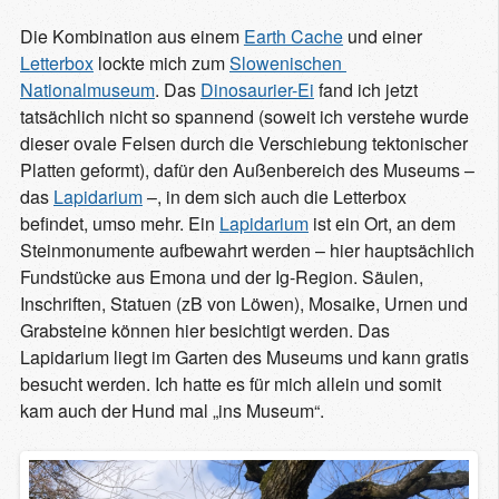
Die Kombination aus einem
Earth Cache
und einer
Letterbox
lockte mich zum
Slowenischen 
Nationalmuseum
. Das
Dinosaurier-Ei
fand ich jetzt
tatsächlich nicht so spannend (soweit ich verstehe wurde
dieser ovale Felsen durch die Verschiebung tektonischer
Platten geformt), dafür den Außenbereich des Museums –
das
Lapidarium
–, in dem sich auch die Letterbox
befindet, umso mehr. Ein
Lapidarium
ist ein Ort, an dem
Steinmonumente aufbewahrt werden – hier hauptsächlich
Fundstücke aus Emona und der Ig-Region. Säulen,
Inschriften, Statuen (zB von Löwen), Mosaike, Urnen und
Grabsteine können hier besichtigt werden. Das
Lapidarium liegt im Garten des Museums und kann gratis
besucht werden. Ich hatte es für mich allein und somit
kam auch der Hund mal „ins Museum“.