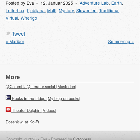
Posted by
Eva
12. Januar 2025
Adventure Lab
,
Earth
,
Letterbox
,
Ljubljana
,
Multi
,
Mystery
,
Slowenien
,
Traditional
,
Virtual
,
Wherigo
Tweet
« Maribor
Semmering »
More
@Columbia@literatur.social [Mastodon]
Books in the fridge [My blog on books]
Theater Delphin [Videos]
Dosenkiwi at Ko-Fi
Copyright © 2026 - Eva -
Powered by
Octopress