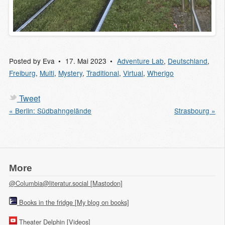
Posted by
Eva
17. Mai 2023
Adventure Lab
,
Deutschland
,
Freiburg
,
Multi
,
Mystery
,
Traditional
,
Virtual
,
Wherigo
Tweet
« Berlin: Südbahngelände
Strasbourg »
More
@Columbia@literatur.social [Mastodon]
Books in the fridge [My blog on books]
Theater Delphin [Videos]