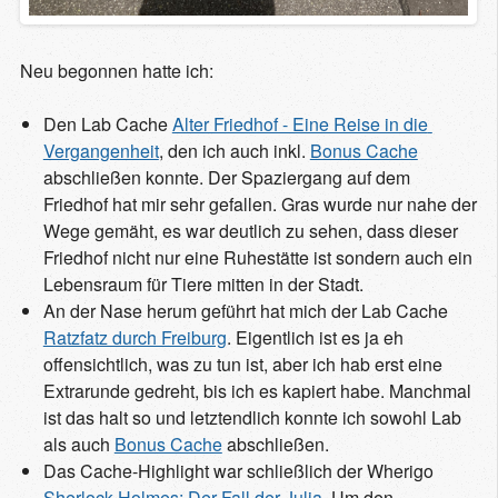
Neu begonnen hatte ich:
Den Lab Cache
Alter Friedhof - Eine Reise in die 
Vergangenheit
, den ich auch inkl.
Bonus Cache
abschließen konnte. Der Spaziergang auf dem
Friedhof hat mir sehr gefallen. Gras wurde nur nahe der
Wege gemäht, es war deutlich zu sehen, dass dieser
Friedhof nicht nur eine Ruhestätte ist sondern auch ein
Lebensraum für Tiere mitten in der Stadt.
An der Nase herum geführt hat mich der Lab Cache
Ratzfatz durch Freiburg
. Eigentlich ist es ja eh
offensichtlich, was zu tun ist, aber ich hab erst eine
Extrarunde gedreht, bis ich es kapiert habe. Manchmal
ist das halt so und letztendlich konnte ich sowohl Lab
als auch
Bonus Cache
abschließen.
Das Cache-Highlight war schließlich der Wherigo
Sherlock Holmes: Der Fall der Julia
. Um den