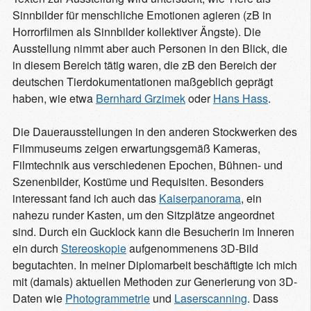
Sinnbilder für menschliche Emotionen agieren (zB in
Horrorfilmen als Sinnbilder kollektiver Ängste). Die
Ausstellung nimmt aber auch Personen in den Blick, die
in diesem Bereich tätig waren, die zB den Bereich der
deutschen Tierdokumentationen maßgeblich geprägt
haben, wie etwa
Bernhard Grzimek
oder
Hans Hass
.
Die Dauerausstellungen in den anderen Stockwerken des
Filmmuseums zeigen erwartungsgemäß Kameras,
Filmtechnik aus verschiedenen Epochen, Bühnen- und
Szenenbilder, Kostüme und Requisiten. Besonders
interessant fand ich auch das
Kaiserpanorama
, ein
nahezu runder Kasten, um den Sitzplätze angeordnet
sind. Durch ein Gucklock kann die Besucherin im Inneren
ein durch
Stereoskopie
aufgenommenens 3D-Bild
begutachten. In meiner Diplomarbeit beschäftigte ich mich
mit (damals) aktuellen Methoden zur Generierung von 3D-
Daten wie
Photogrammetrie
und
Laserscanning
. Dass