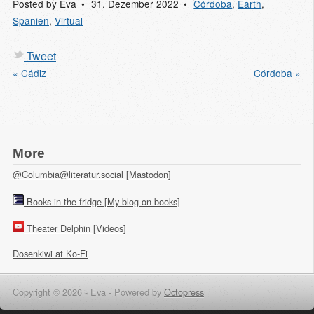
Posted by
Eva
31. Dezember 2022
Córdoba
,
Earth
,
Spanien
,
Virtual
Tweet
« Cádiz
Córdoba »
More
@Columbia@literatur.social [Mastodon]
Books in the fridge [My blog on books]
Theater Delphin [Videos]
Dosenkiwi at Ko-Fi
Copyright © 2026 - Eva -
Powered by
Octopress