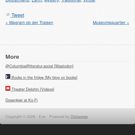
Tweet
« Wagram ob der Traisen
Museumsquartier »
More
@Columbia@literatur.social [Mastodon]
Books in the fridge [My blog on books]
Theater Delphin [Videos]
Dosenkiwi at Ko-Fi
Copyright © 2026 - Eva -
Powered by
Octopress