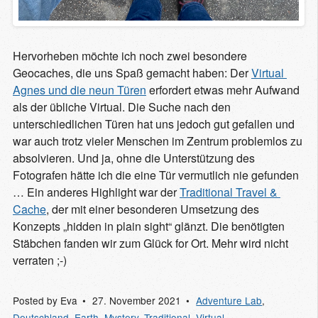
Hervorheben möchte ich noch zwei besondere
Geocaches, die uns Spaß gemacht haben: Der
Virtual 
Agnes und die neun Türen
erfordert etwas mehr Aufwand
als der übliche Virtual. Die Suche nach den
unterschiedlichen Türen hat uns jedoch gut gefallen und
war auch trotz vieler Menschen im Zentrum problemlos zu
absolvieren. Und ja, ohne die Unterstützung des
Fotografen hätte ich die eine Tür vermutlich nie gefunden
… Ein anderes Highlight war der
Traditional Travel & 
Cache
, der mit einer besonderen Umsetzung des
Konzepts „hidden in plain sight“ glänzt. Die benötigten
Stäbchen fanden wir zum Glück for Ort. Mehr wird nicht
verraten ;-)
Posted by
Eva
27. November 2021
Adventure Lab
,
Deutschland
,
Earth
,
Mystery
,
Traditional
,
Virtual