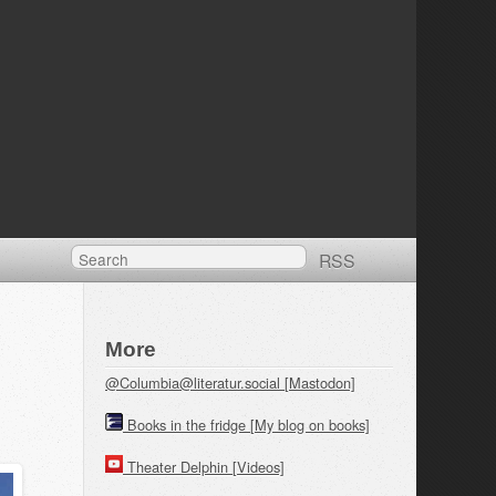
RSS
More
@Columbia@literatur.social [Mastodon]
Books in the fridge [My blog on books]
Theater Delphin [Videos]