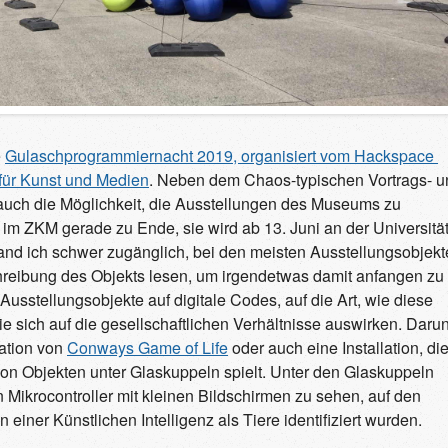
e
Gulaschprogrammiernacht 2019, organisiert vom Hackspace 
für Kunst und Medien
. Neben dem Chaos-typischen Vortrags- u
uch die Möglichkeit, die Ausstellungen des Museums zu
 im ZKM gerade zu Ende, sie wird ab 13. Juni an der Universitä
and ich schwer zugänglich, bei den meisten Ausstellungsobjek
chreibung des Objekts lesen, um irgendetwas damit anfangen zu
sstellungsobjekte auf digitale Codes, auf die Art, wie diese
ie sich auf die gesellschaftlichen Verhältnisse auswirken. Darun
lation von
Conways Game of Life
oder auch eine Installation, di
von Objekten unter Glaskuppeln spielt. Unter den Glaskuppeln
n Mikrocontroller mit kleinen Bildschirmen zu sehen, auf den
einer Künstlichen Intelligenz als Tiere identifiziert wurden.