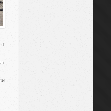
nd
t
ten
ter
e