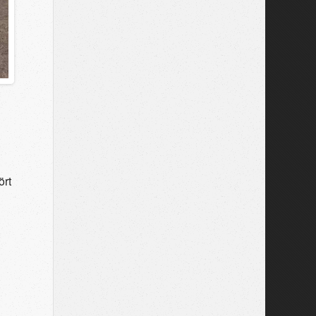
i
ört