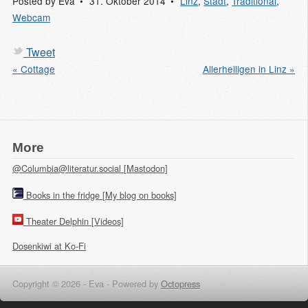
Posted by
Eva
31. Oktober 2014
Linz
,
Stadt
,
Traditional
,
Webcam
Tweet
« Cottage
Allerheiligen in Linz »
More
@Columbia@literatur.social [Mastodon]
Books in the fridge [My blog on books]
Theater Delphin [Videos]
Dosenkiwi at Ko-Fi
Copyright © 2026 - Eva -
Powered by
Octopress