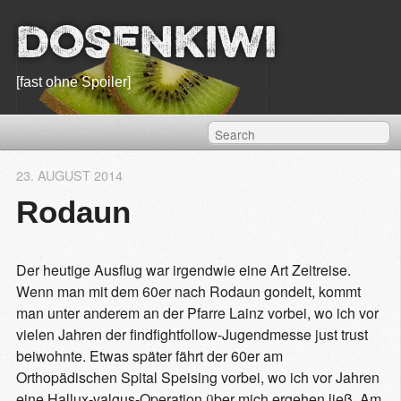
Dosenkiwi
[fast ohne Spoiler]
23. AUGUST 2014
Rodaun
Der heutige Ausflug war irgendwie eine Art Zeitreise.
Wenn man mit dem 60er nach Rodaun gondelt, kommt
man unter anderem an der Pfarre Lainz vorbei, wo ich vor
vielen Jahren der findfightfollow-Jugendmesse just trust
beiwohnte. Etwas später fährt der 60er am
Orthopädischen Spital Speising vorbei, wo ich vor Jahren
eine Hallux-valgus-Operation über mich ergehen ließ. Am