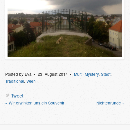
Posted by
Eva
23. August 2014
Multi
,
Mystery
,
Stadt
,
Traditional
,
Wien
Tweet
« Wir erwinken uns ein Souvenir
Nichtenrunde »