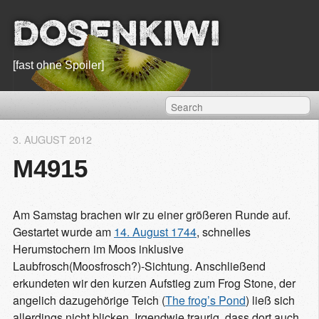
Dosenkiwi
[fast ohne Spoiler]
3. AUGUST 2012
M4915
Am Samstag brachen wir zu einer größeren Runde auf.
Gestartet wurde am
14. August 1744
, schnelles
Herumstochern im Moos inklusive
Laubfrosch(Moosfrosch?)-Sichtung. Anschließend
erkundeten wir den kurzen Aufstieg zum Frog Stone, der
angelich dazugehörige Teich (
The frog’s Pond
) ließ sich
allerdings nicht blicken. Irgendwie traurig, dass dort auch