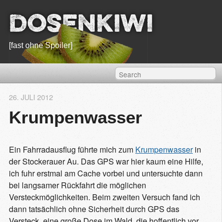
Dosenkiwi
[fast ohne Spoiler]
26. JULI 2012
Krumpenwasser
Ein Fahrradausflug führte mich zum
Krumpenwasser
in
der Stockerauer Au. Das GPS war hier kaum eine Hilfe,
ich fuhr erstmal am Cache vorbei und untersuchte dann
bei langsamer Rückfahrt die möglichen
Versteckmöglichkeiten. Beim zweiten Versuch fand ich
dann tatsächlich ohne Sicherheit durch GPS das
Versteck, eine große Dose im Wald, die hoffentlich vor