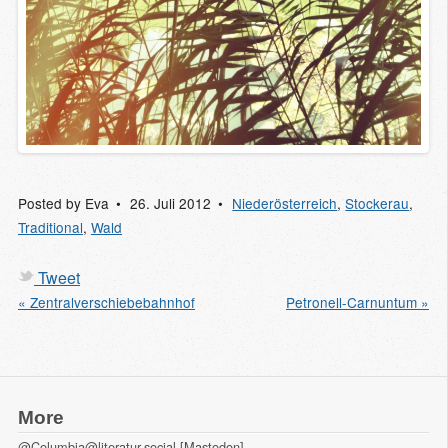
Posted by
Eva
26. Juli 2012
Niederösterreich
,
Stockerau
,
Traditional
,
Wald
Tweet
« Zentralverschiebebahnhof
Petronell-Carnuntum »
More
@Columbia@literatur.social [Mastodon]