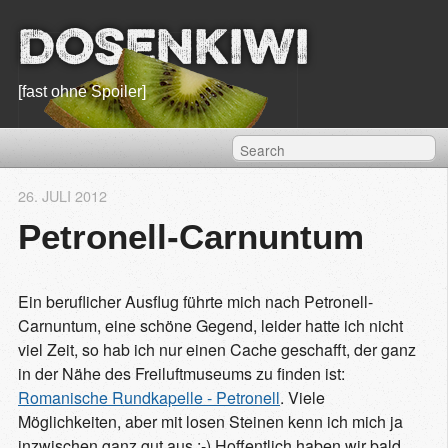
Dosenkiwi
[fast ohne Spoiler]
26. JULI 2012
Petronell-Carnuntum
Ein beruflicher Ausflug führte mich nach Petronell-
Carnuntum, eine schöne Gegend, leider hatte ich nicht
viel Zeit, so hab ich nur einen Cache geschafft, der ganz
in der Nähe des Freiluftmuseums zu finden ist:
Romanische Rundkapelle - Petronell
. Viele
Möglichkeiten, aber mit losen Steinen kenn ich mich ja
inzwischen ganz gut aus ;-) Hoffentlich haben wir bald