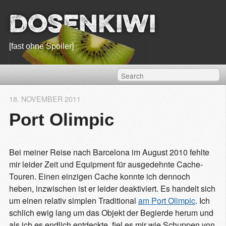
Dosenkiwi
[fast ohne Spoiler]
18. NOVEMBER 2011
Port Olimpic
Bei meiner Reise nach Barcelona im August 2010 fehlte
mir leider Zeit und Equipment für ausgedehnte Cache-
Touren. Einen einzigen Cache konnte ich dennoch
heben, inzwischen ist er leider deaktiviert. Es handelt sich
um einen relativ simplen Traditional
am Port Olimpic
. Ich
schlich ewig lang um das Objekt der Begierde herum und
als ich es endlich entdeckte, fiel es mir wie Schuppen von