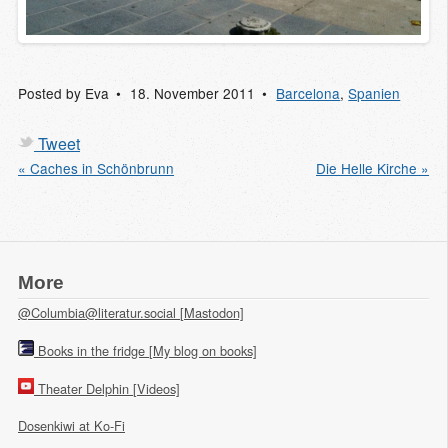
Posted by
Eva
18. November 2011
Barcelona
,
Spanien
Tweet
« Caches in Schönbrunn
Die Helle Kirche »
More
@Columbia@literatur.social [Mastodon]
Books in the fridge [My blog on books]
Theater Delphin [Videos]
Dosenkiwi at Ko-Fi