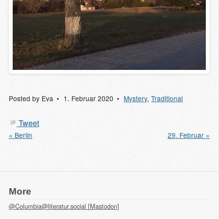
Posted by
Eva
1. Februar 2020
Mystery
,
Traditional
Tweet
« Berlin
29. Februar »
More
@Columbia@literatur.social [Mastodon]