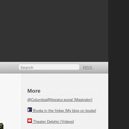
RSS
More
@Columbia@literatur.social [Mastodon]
Books in the fridge [My blog on books]
Theater Delphin [Videos]