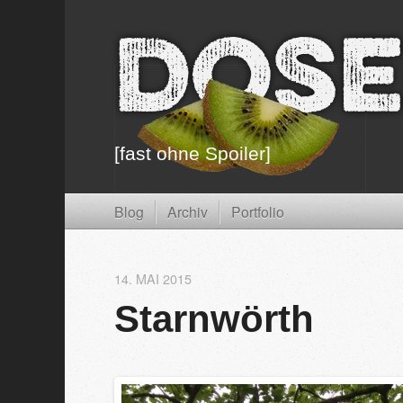
Dose
[fast ohne Spoiler]
Blog
Archiv
Portfolio
14. MAI 2015
Starnwörth