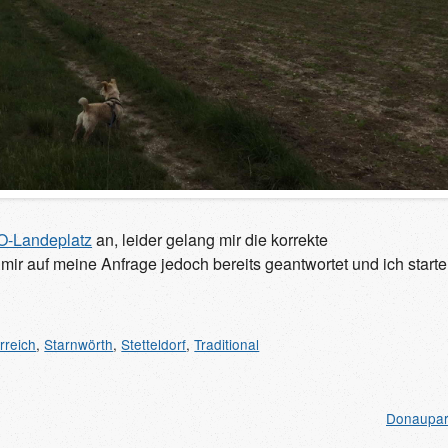
-Landeplatz
an, leider gelang mir die korrekte
ir auf meine Anfrage jedoch bereits geantwortet und ich starte
rreich
,
Starnwörth
,
Stetteldorf
,
Traditional
Donaupar