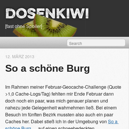
Dosenkiwi
[fast ohne Spoiler]
12. MÄRZ 2013
So a schöne Burg
Im Rahmen meiner Februar-Geocache-Challenge (Quote
>1,0 Cache-Logs/Tag) fehlten mir Ende Februar dann
doch noch ein paar, was mich genauer planen und
nahezu jede Gelegenheit wahrnehmen ließ. Bei einem
Besuch im fünften Bezirk mussten also auch ein paar
Caches her. Dabei stieß ich in der Umgebung von
So a 
schöne Burg …
auf einen schneebedeckten