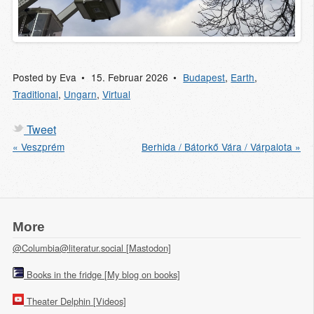
Posted by
Eva
15. Februar 2026
Budapest
,
Earth
,
Traditional
,
Ungarn
,
Virtual
Tweet
« Veszprém
Berhida / Bátorkő Vára / Várpalota »
More
@Columbia@literatur.social [Mastodon]
Books in the fridge [My blog on books]
Theater Delphin [Videos]