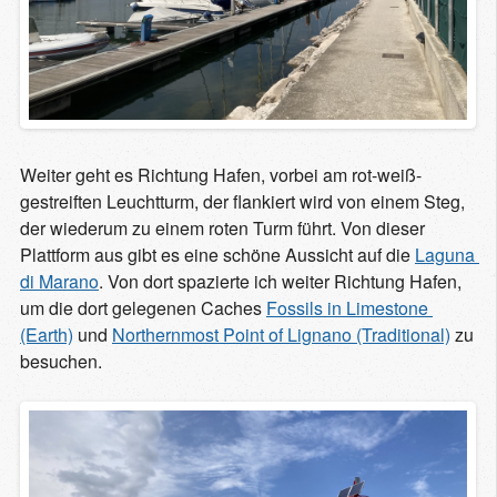
Weiter geht es Richtung Hafen, vorbei am rot-weiß-
gestreiften Leuchtturm, der flankiert wird von einem Steg,
der wiederum zu einem roten Turm führt. Von dieser
Plattform aus gibt es eine schöne Aussicht auf die
Laguna 
di Marano
. Von dort spazierte ich weiter Richtung Hafen,
um die dort gelegenen Caches
Fossils in Limestone 
(Earth)
und
Northernmost Point of Lignano (Traditional)
zu
besuchen.