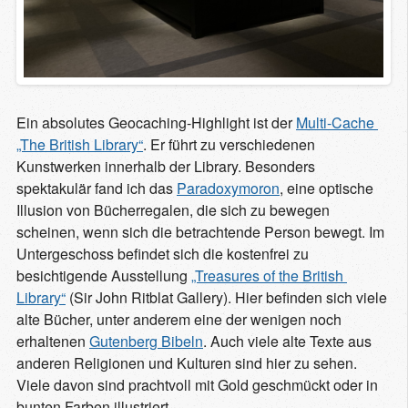
Ein absolutes Geocaching-Highlight ist der
Multi-Cache 
„The British Library“
. Er führt zu verschiedenen
Kunstwerken innerhalb der Library. Besonders
spektakulär fand ich das
Paradoxymoron
, eine optische
Illusion von Bücherregalen, die sich zu bewegen
scheinen, wenn sich die betrachtende Person bewegt. Im
Untergeschoss befindet sich die kostenfrei zu
besichtigende Ausstellung
„Treasures of the British 
Library“
(Sir John Ritblat Gallery). Hier befinden sich viele
alte Bücher, unter anderem eine der wenigen noch
erhaltenen
Gutenberg Bibeln
. Auch viele alte Texte aus
anderen Religionen und Kulturen sind hier zu sehen.
Viele davon sind prachtvoll mit Gold geschmückt oder in
bunten Farben illustriert.