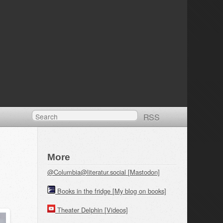
RSS
More
@Columbia@literatur.social [Mastodon]
Books in the fridge [My blog on books]
Theater Delphin [Videos]