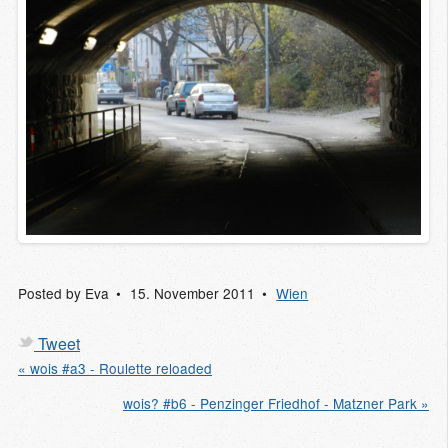
Posted by
Eva
15. November 2011
Wien
Tweet
« wois #a3 - Roulette reloaded
wois? #b6 - Penzinger Friedhof - Matzner Park »